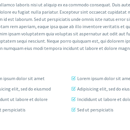
llamco laboris nisi ut aliquip ex ea commodo consequat. Duis aute
dolore eu fugiat nulla pariatur. Excepteur sint occaecat cupidatat 
im id est laborum. Sed ut perspiciatis unde omnis iste natus error si
m rem aperiam, eaque ipsa quae ab illo inventore veritatis et qu
nim ipsam voluptatem quia voluptas sit aspernatur aut odit aut fu
uptatem sequi nesciunt. Neque porro quisquam est, qui dolorem ip
ia non numquam eius modi tempora incidunt ut labore et dolore ma
 ipsum dolor sit amet
Lorem ipsum dolor sit am
sicing elit, sed do eiusmod
Adipisicing elit, sed do ei
idunt ut labore et dolore
Incididunt ut labore et dol
t perspiciatis
Sed ut perspiciatis