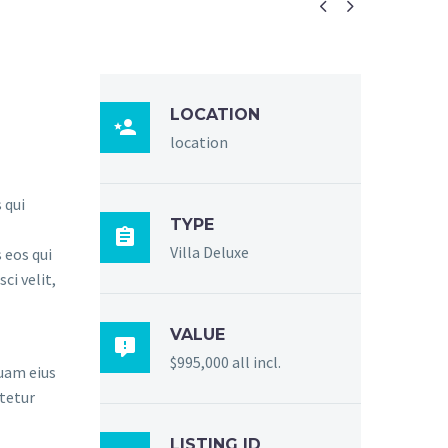


LOCATION

location
 qui
TYPE

Villa Deluxe
 eos qui
ci velit,
VALUE

$995,000 all incl.
quam eius
tetur
LISTING ID