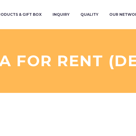
RODUCTS & GIFT BOX
INQUIRY
QUALITY
OUR NETWO
LA FOR RENT (D