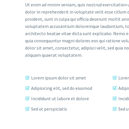
Ut enim ad minim veniam, quis nostrud exercitation u
dolor in reprehenderit in voluptate velit esse cillum 
proident, sunt in culpa qui officia deserunt mollit an
voluptatem accusantium doloremque laudantium, tota
architecto beatae vitae dicta sunt explicabo. Nemo e
quia consequuntur magni dolores eos qui ratione vol
dolor sit amet, consectetur, adipisci velit, sed qu
aliquam quaerat voluptatem.
Lorem ipsum dolor sit amet
Lorem
Adipisicing elit, sed do eiusmod
Adipi
Incididunt ut labore et dolore
Incid
Sed ut perspiciatis
Sed u