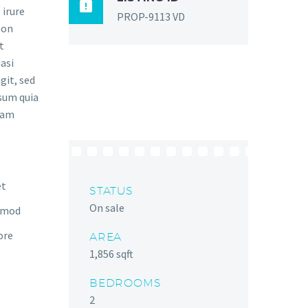

 irure
PROP-9113 VD
non
t
asi
git, sed
sum quia
gnam
et
STATUS
On sale
usmod
ore
AREA
1,856 sqft
BEDROOMS
2